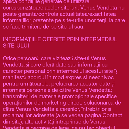
aplica condițiile generale de utilizare 
corespunzătoare acelor site-uri. Venus Vendeta nu 
poate garanta/controla actualitatea/exactitatea 
informațiilor prezente pe site-urile unor terți, la care 
se face trimitere de pe site-ul sau.
INFORMAȚIILE OFERITE PRIN INTERMEDIUL 
SITE-ULUI
Orice persoană care vizitează site-ul Venus 
Vendetta și care oferă date sau informații cu 
caracter personal prin intermediul acestui site își  
manifestă acordul în mod expres si neechivoc 
pentru următoarele: prelucrarea acestor date și 
informații personale de către Venus Vendetta; 
transmiterii de materiale promoționale specifice 
operațiunilor de marketing direct; soluționarea de 
către Venus Vendetta a cererilor, întrebărilor și 
reclamațiilor adresate (a se vedea pagina Contact 
din site); alte activități întreprinse de Venus 
Vendetta și permise de lege, ce nu fac obiectul 