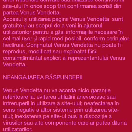
unor materiale derivate sau utilizarea conținutului 
site-ului în orice scop fără confirmarea scrisă din 
partea Venus Vendetta.
Accesul și utilizarea paginii Venus Vendetta  sunt 
gratuite și au scopul de a veni în ajutorul 
utilizatorilor pentru a găsi informațiile necesare în 
cel mai ușor și rapid mod posibil, conform cerințelor 
fiecăruia. Conținutul Venus Vendetta nu poate fi 
reprodus, modificat sau exploatat fără 
consimțământul explicit al reprezentantului Venus 
Vendetta. 
NEANGAJAREA RĂSPUNDERII
Venus Vendetta nu va acorda nicio garanție 
referitoare la: evitarea utilizării anevoioase sau 
întreruperii în utilizare a site-ului; neafectarea în 
sens negativ a altor sisteme prin utilizarea site-
ului; inexistența pe site-ul pus la dispoziție a 
virusilor sau alte componente care ar putea dăuna 
utilizatorilor.